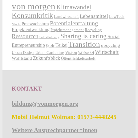
von morgen
Klimawandel
Konsumkritik
Lebensmittel
Landwirtschaft
LowTech
Potentialentfaltung
Postwachstum
Macht
Projektentwicklung
Projektmanagement
Recycling
Sharing is caring
Ressourcen
Social
Selbstführung
Transition
Entrepreneurship
Teikei
upcycling
Spiele
Wirtschaft
Vision
Urban Design
Urban Gardening
Welthandel
Zukunftsblick
Wohlstand
Öffentlichkeitsarbeit
KONTAKT
bildung@vonmorgen.org
Mobil Helmut Wolman: 01573-4448245
Weitere Ansprechpartner*innen