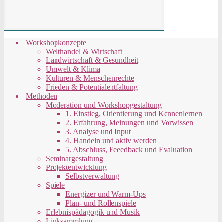
Workshopkonzepte
Welthandel & Wirtschaft
Landwirtschaft & Gesundheit
Umwelt & Klima
Kulturen & Menschenrechte
Frieden & Potentialentfaltung
Methoden
Moderation und Workshopgestaltung
1. Einstieg, Orientierung und Kennenlernen
2. Erfahrung, Meinungen und Vorwissen
3. Analyse und Input
4. Handeln und aktiv werden
5. Abschluss, Feeedback und Evaluation
Seminargestaltung
Projektentwicklung
Selbstverwaltung
Spiele
Energizer und Warm-Ups
Plan- und Rollenspiele
Erlebnispädagogik und Musik
Linksammlung