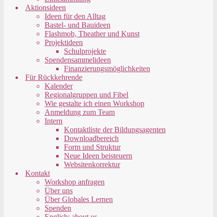
Aktionsideen
Ideen für den Alltag
Bastel- und Bauideen
Flashmob, Theather und Kunst
Projektideen
Schulprojekte
Spendensammelideen
Finanzierungsmöglichkeiten
Für Rückkehrende
Kalender
Regionalgruppen und Fibel
Wie gestalte ich einen Workshop
Anmeldung zum Team
Intern
Kontaktliste der Bildungsagenten
Downloadbereich
Form und Struktur
Neue Ideen beisteuern
Websitenkorrektur
Kontakt
Workshop anfragen
Über uns
Über Globales Lernen
Spenden
English: about us