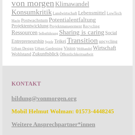
von morgen
Klimawandel
Konsumkritik
Lebensmittel
Landwirtschaft
LowTech
Potentialentfaltung
Postwachstum
Macht
Projektentwicklung
Projektmanagement
Recycling
Sharing is caring
Ressourcen
Social
Selbstführung
Transition
Entrepreneurship
Teikei
upcycling
Spiele
Wirtschaft
Vision
Urban Design
Urban Gardening
Welthandel
Zukunftsblick
Wohlstand
Öffentlichkeitsarbeit
KONTAKT
bildung@vonmorgen.org
Mobil Helmut Wolman: 01573-4448245
Weitere Ansprechpartner*innen