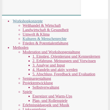
Workshopkonzepte
Welthandel & Wirtschaft
Landwirtschaft & Gesundheit
Umwelt & Klima
Kulturen & Menschenrechte
Frieden & Potentialentfaltung
Methoden
Moderation und Workshopgestaltung
1. Einstieg, Orientierung und Kennenlernen
2. Erfahrung, Meinungen und Vorwissen
3. Analyse und Input
4. Handeln und aktiv werden
5. Abschluss, Feeedback und Evaluation
Seminargestaltung
Projektentwicklung
Selbstverwaltung
Spiele
Energizer und Warm-Ups
Plan- und Rollenspiele
Erlebnispädagogik und Musik
Linksammlung