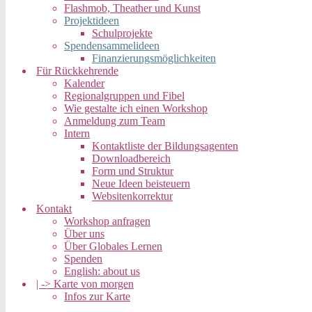
Flashmob, Theather und Kunst
Projektideen
Schulprojekte
Spendensammelideen
Finanzierungsmöglichkeiten
Für Rückkehrende
Kalender
Regionalgruppen und Fibel
Wie gestalte ich einen Workshop
Anmeldung zum Team
Intern
Kontaktliste der Bildungsagenten
Downloadbereich
Form und Struktur
Neue Ideen beisteuern
Websitenkorrektur
Kontakt
Workshop anfragen
Über uns
Über Globales Lernen
Spenden
English: about us
| -> Karte von morgen
Infos zur Karte