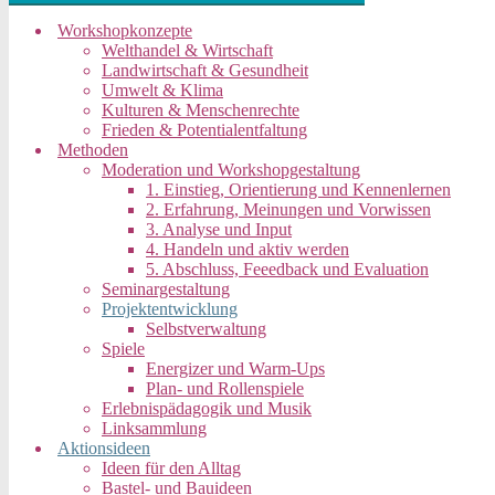
Workshopkonzepte
Welthandel & Wirtschaft
Landwirtschaft & Gesundheit
Umwelt & Klima
Kulturen & Menschenrechte
Frieden & Potentialentfaltung
Methoden
Moderation und Workshopgestaltung
1. Einstieg, Orientierung und Kennenlernen
2. Erfahrung, Meinungen und Vorwissen
3. Analyse und Input
4. Handeln und aktiv werden
5. Abschluss, Feeedback und Evaluation
Seminargestaltung
Projektentwicklung
Selbstverwaltung
Spiele
Energizer und Warm-Ups
Plan- und Rollenspiele
Erlebnispädagogik und Musik
Linksammlung
Aktionsideen
Ideen für den Alltag
Bastel- und Bauideen