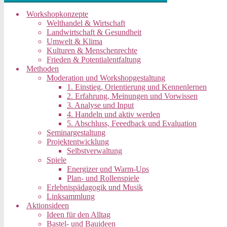
Workshopkonzepte
Welthandel & Wirtschaft
Landwirtschaft & Gesundheit
Umwelt & Klima
Kulturen & Menschenrechte
Frieden & Potentialentfaltung
Methoden
Moderation und Workshopgestaltung
1. Einstieg, Orientierung und Kennenlernen
2. Erfahrung, Meinungen und Vorwissen
3. Analyse und Input
4. Handeln und aktiv werden
5. Abschluss, Feeedback und Evaluation
Seminargestaltung
Projektentwicklung
Selbstverwaltung
Spiele
Energizer und Warm-Ups
Plan- und Rollenspiele
Erlebnispädagogik und Musik
Linksammlung
Aktionsideen
Ideen für den Alltag
Bastel- und Bauideen