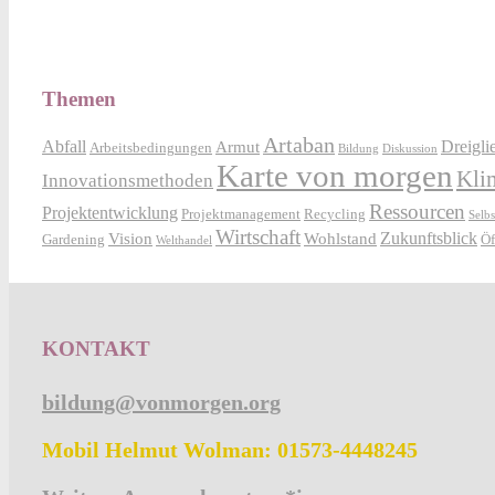
Themen
Artaban
Abfall
Dreigli
Armut
Arbeitsbedingungen
Bildung
Diskussion
Karte von morgen
Kli
Innovationsmethoden
Ressourcen
Projektentwicklung
Projektmanagement
Recycling
Selb
Wirtschaft
Zukunftsblick
Vision
Wohlstand
Gardening
Öf
Welthandel
KONTAKT
bildung@vonmorgen.org
Mobil Helmut Wolman: 01573-4448245