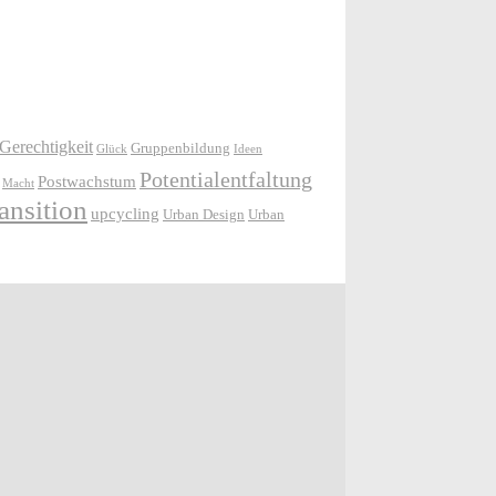
Gerechtigkeit
Gruppenbildung
Glück
Ideen
Potentialentfaltung
Postwachstum
Macht
ansition
upcycling
Urban Design
Urban