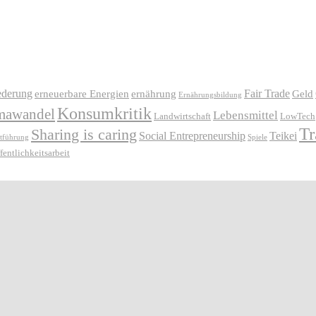
ederung
Fair Trade
erneuerbare Energien
ernährung
Geld
Ernährungsbildung
Konsumkritik
mawandel
Lebensmittel
Landwirtschaft
LowTech
Tr
Sharing is caring
Social Entrepreneurship
Teikei
stführung
Spiele
fentlichkeitsarbeit