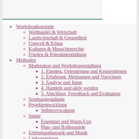
Workshopkonzepte
Welthandel & Wirtschaft
Landwirtschaft & Gesundheit
Umwelt & Klima
Kulturen & Menschenrechte
Frieden & Potentialentfaltung
Methoden
Moderation und Workshopgestaltung
1. Einstieg, Orientierung und Kennenlernen
2. Erfahrung, Meinungen und Vorwissen
3. Analyse und Input
4. Handeln und aktiv werden
5. Abschluss, Feeedback und Evaluation
Seminargestaltung
Projektentwicklung
Selbstverwaltung
Spiele
Energizer und Warm-Ups
Plan- und Rollenspiele
Erlebnispädagogik und Musik
Linksammlung