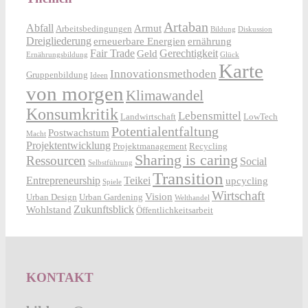
Artaban
Abfall
Armut
Arbeitsbedingungen
Bildung
Diskussion
Dreigliederung
erneuerbare Energien
ernährung
Fair Trade
Gerechtigkeit
Geld
Ernährungsbildung
Glück
Karte
Innovationsmethoden
Gruppenbildung
Ideen
von morgen
Klimawandel
Konsumkritik
Lebensmittel
Landwirtschaft
LowTech
Potentialentfaltung
Postwachstum
Macht
Projektentwicklung
Projektmanagement
Recycling
Sharing is caring
Ressourcen
Social
Selbstführung
Transition
Entrepreneurship
Teikei
upcycling
Spiele
Wirtschaft
Vision
Urban Design
Urban Gardening
Welthandel
Zukunftsblick
Wohlstand
Öffentlichkeitsarbeit
KONTAKT