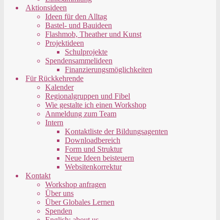
Aktionsideen
Ideen für den Alltag
Bastel- und Bauideen
Flashmob, Theather und Kunst
Projektideen
Schulprojekte
Spendensammelideen
Finanzierungsmöglichkeiten
Für Rückkehrende
Kalender
Regionalgruppen und Fibel
Wie gestalte ich einen Workshop
Anmeldung zum Team
Intern
Kontaktliste der Bildungsagenten
Downloadbereich
Form und Struktur
Neue Ideen beisteuern
Websitenkorrektur
Kontakt
Workshop anfragen
Über uns
Über Globales Lernen
Spenden
English: about us