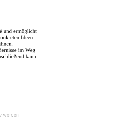
é und ermöglicht
konkreten Ideen
ihnen.
dernisse im Weg
nschließend kann
iv werden
,