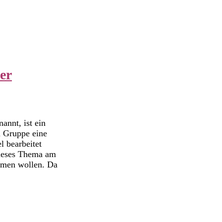
er
nnt, ist ein
n Gruppe eine
l bearbeitet
dieses Thema am
ehmen wollen. Da