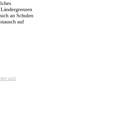
elches
r Ländergrenzen
sich an Schulen
stausch auf
ngen und