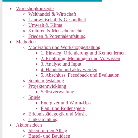
Workshopkonzepte
Welthandel & Wirtschaft
Landwirtschaft & Gesundheit
Umwelt & Klima
Kulturen & Menschenrechte
Frieden & Potentialentfaltung
Methoden
Moderation und Workshopgestaltung
1. Einstieg, Orientierung und Kennenlernen
2. Erfahrung, Meinungen und Vorwissen
3. Analyse und Input
4. Handeln und aktiv werden
5. Abschluss, Feeedback und Evaluation
Seminargestaltung
Projektentwicklung
Selbstverwaltung
Spiele
Energizer und Warm-Ups
Plan- und Rollenspiele
Erlebnispädagogik und Musik
Linksammlung
Aktionsideen
Ideen für den Alltag
Bastel- und Bauideen