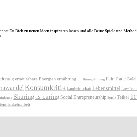
nnst Du Dich zu neuen Ideen inspirieren lassen und alle Deine Spiele und Method
n
ederung
Fair Trade
erneuerbare Energien
ernährung
Geld
Ernährungsbildung
Konsumkritik
mawandel
Lebensmittel
Landwirtschaft
LowTech
Tr
Sharing is caring
Social Entrepreneurship
Teikei
stführung
Spiele
fentlichkeitsarbeit