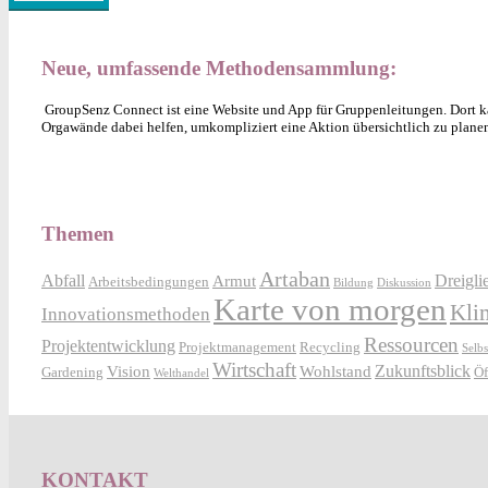
Neue, umfassende Methodensammlung:
GroupSenz Connect ist eine Website und App für Gruppenleitungen. Dort ka
Orgawände dabei helfen, umkompliziert eine Aktion übersichtlich zu plane
Themen
Artaban
Abfall
Dreigli
Armut
Arbeitsbedingungen
Bildung
Diskussion
Karte von morgen
Kli
Innovationsmethoden
Ressourcen
Projektentwicklung
Projektmanagement
Recycling
Selb
Wirtschaft
Zukunftsblick
Vision
Wohlstand
Gardening
Öf
Welthandel
KONTAKT