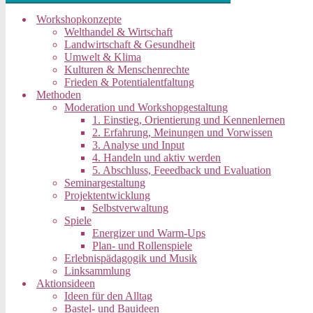
Workshopkonzepte
Welthandel & Wirtschaft
Landwirtschaft & Gesundheit
Umwelt & Klima
Kulturen & Menschenrechte
Frieden & Potentialentfaltung
Methoden
Moderation und Workshopgestaltung
1. Einstieg, Orientierung und Kennenlernen
2. Erfahrung, Meinungen und Vorwissen
3. Analyse und Input
4. Handeln und aktiv werden
5. Abschluss, Feeedback und Evaluation
Seminargestaltung
Projektentwicklung
Selbstverwaltung
Spiele
Energizer und Warm-Ups
Plan- und Rollenspiele
Erlebnispädagogik und Musik
Linksammlung
Aktionsideen
Ideen für den Alltag
Bastel- und Bauideen