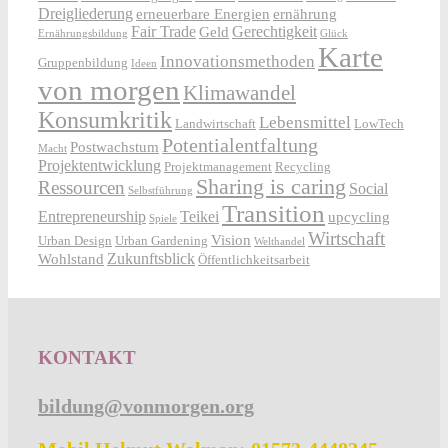
Dreigliederung
erneuerbare Energien
ernährung
Fair Trade
Gerechtigkeit
Geld
Ernährungsbildung
Glück
Karte
Innovationsmethoden
Gruppenbildung
Ideen
von morgen
Klimawandel
Konsumkritik
Lebensmittel
Landwirtschaft
LowTech
Potentialentfaltung
Postwachstum
Macht
Projektentwicklung
Projektmanagement
Recycling
Sharing is caring
Ressourcen
Social
Selbstführung
Transition
Entrepreneurship
Teikei
upcycling
Spiele
Wirtschaft
Vision
Urban Design
Urban Gardening
Welthandel
Zukunftsblick
Wohlstand
Öffentlichkeitsarbeit
KONTAKT
bildung@vonmorgen.org