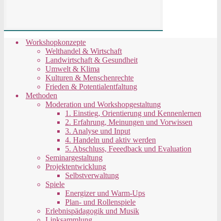
Workshopkonzepte
Welthandel & Wirtschaft
Landwirtschaft & Gesundheit
Umwelt & Klima
Kulturen & Menschenrechte
Frieden & Potentialentfaltung
Methoden
Moderation und Workshopgestaltung
1. Einstieg, Orientierung und Kennenlernen
2. Erfahrung, Meinungen und Vorwissen
3. Analyse und Input
4. Handeln und aktiv werden
5. Abschluss, Feeedback und Evaluation
Seminargestaltung
Projektentwicklung
Selbstverwaltung
Spiele
Energizer und Warm-Ups
Plan- und Rollenspiele
Erlebnispädagogik und Musik
Linksammlung