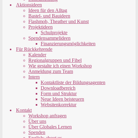
Aktionsideen
Ideen für den Alltag
Bastel- und Bauideen
Flashmob, Theather und Kunst
Projektideen
Schulprojekte
Spendensammelideen
Finanzierungsmöglichkeiten
Für Rückkehrende
Kalender
Regionalgruppen und Fibel
Wie gestalte ich einen Workshop
Anmeldung zum Team
Intern
Kontaktliste der Bildungsagenten
Downloadbereich
Form und Struktur
Neue Ideen beisteuern
Websitenkorrektur
Kontakt
Workshop anfragen
Über uns
Über Globales Lernen
Spenden
English: about us