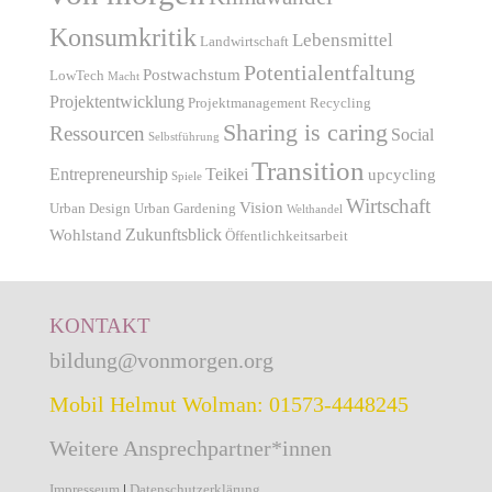
Konsumkritik
Lebensmittel
Landwirtschaft
Potentialentfaltung
Postwachstum
LowTech
Macht
Projektentwicklung
Projektmanagement
Recycling
Sharing is caring
Ressourcen
Social
Selbstführung
Transition
Entrepreneurship
Teikei
upcycling
Spiele
Wirtschaft
Vision
Urban Design
Urban Gardening
Welthandel
Zukunftsblick
Wohlstand
Öffentlichkeitsarbeit
KONTAKT
bildung@vonmorgen.org
Mobil Helmut Wolman: 01573-4448245
Weitere Ansprechpartner*innen
Impresseum
|
Datenschutzerklärung