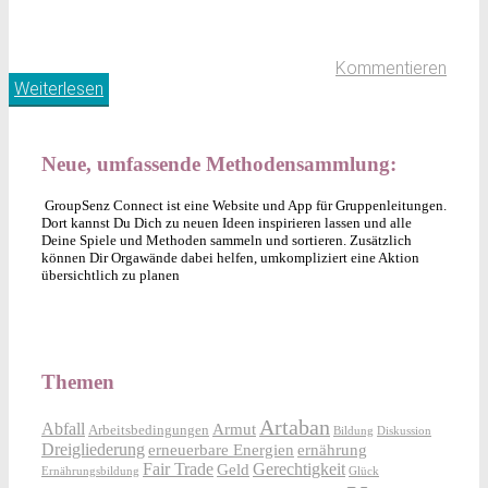
Kommentieren
Weiterlesen
Neue, umfassende Methodensammlung:
GroupSenz Connect ist eine Website und App für Gruppenleitungen.
Dort kannst Du Dich zu neuen Ideen inspirieren lassen und alle
Deine Spiele und Methoden sammeln und sortieren. Zusätzlich
können Dir Orgawände dabei helfen, umkompliziert eine Aktion
übersichtlich zu planen
Themen
Artaban
Abfall
Armut
Arbeitsbedingungen
Bildung
Diskussion
Dreigliederung
erneuerbare Energien
ernährung
Fair Trade
Gerechtigkeit
Geld
Ernährungsbildung
Glück