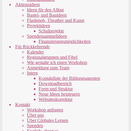
Aktionsideen
Ideen für den Alltag
Bastel- und Bauideen
Flashmob, Theather und Kunst
Projektideen
Schulprojekte
Spendensammelideen
Finanzierungsmöglichkeiten
Für Rückkehrende
Kalender
Regionalgruppen und Fibel
Wie gestalte ich einen Workshop
Anmeldung zum Team
Intern
Kontaktliste der Bildungsagenten
Downloadbereich
Form und Struktur
Neue Ideen beisteuern
Websitenkorrektur
Kontakt
Workshop anfragen
Über uns
Über Globales Lernen
Spenden
English: about us