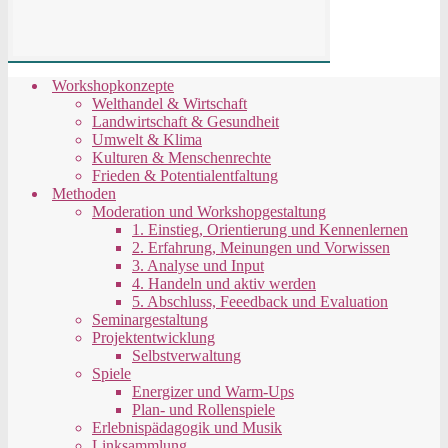
Workshopkonzepte
Welthandel & Wirtschaft
Landwirtschaft & Gesundheit
Umwelt & Klima
Kulturen & Menschenrechte
Frieden & Potentialentfaltung
Methoden
Moderation und Workshopgestaltung
1. Einstieg, Orientierung und Kennenlernen
2. Erfahrung, Meinungen und Vorwissen
3. Analyse und Input
4. Handeln und aktiv werden
5. Abschluss, Feeedback und Evaluation
Seminargestaltung
Projektentwicklung
Selbstverwaltung
Spiele
Energizer und Warm-Ups
Plan- und Rollenspiele
Erlebnispädagogik und Musik
Linksammlung