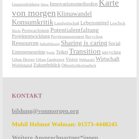
Karte
Innovationsmethoden
Gruppenbildung
Ideen
von morgen
Klimawandel
Konsumkritik
Lebensmittel
Landwirtschaft
LowTech
Potentialentfaltung
Postwachstum
Macht
Projektentwicklung
Projektmanagement
Recycling
Sharing is caring
Ressourcen
Social
Selbstführung
Transition
Entrepreneurship
Teikei
upcycling
Spiele
Wirtschaft
Vision
Urban Design
Urban Gardening
Welthandel
Zukunftsblick
Wohlstand
Öffentlichkeitsarbeit
KONTAKT
bildung@vonmorgen.org
Mobil Helmut Wolman: 01573-4448245
Weitere Ansprechpartner*innen