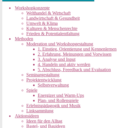
Workshopkonzepte
Welthandel & Wirtschaft
Landwirtschaft & Gesundheit
Umwelt & Klima
Kulturen & Menschenrechte
Frieden & Potentialentfaltung
Methoden
Moderation und Workshopgestaltung
1. Einstieg, Orientierung und Kennenlernen
2. Erfahrung, Meinungen und Vorwissen
3. Analyse und Input
4. Handeln und aktiv werden
5. Abschluss, Feeedback und Evaluation
Seminargestaltung
Projektentwicklung
Selbstverwaltung
Spiele
Energizer und Warm-Ups
Plan- und Rollenspiele
Erlebnispädagogik und Musik
Linksammlung
Aktionsideen
Ideen für den Alltag
Bastel- und Bauideen