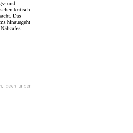
gs- und
schen kritisch
macht. Das
ums hinausgeht
n Nähcafes
n
,
Ideen für den