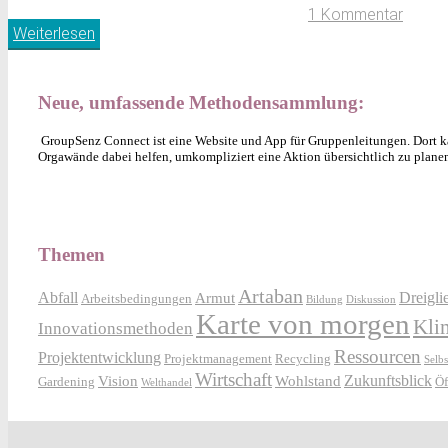
1 Kommentar
Weiterlesen
Neue, umfassende Methodensammlung:
GroupSenz Connect ist eine Website und App für Gruppenleitungen. Dort ka
Orgawände dabei helfen, umkompliziert eine Aktion übersichtlich zu plane
Themen
Artaban
Abfall
Dreigli
Armut
Arbeitsbedingungen
Bildung
Diskussion
Karte von morgen
Kli
Innovationsmethoden
Ressourcen
Projektentwicklung
Projektmanagement
Recycling
Selb
Wirtschaft
Zukunftsblick
Vision
Wohlstand
Gardening
Öf
Welthandel