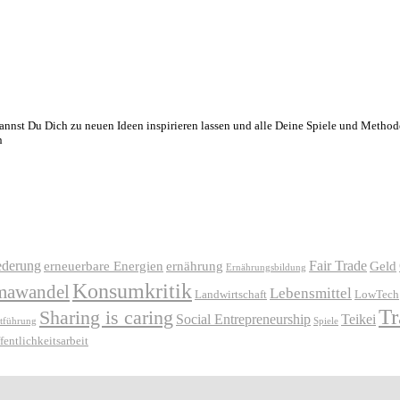
nnst Du Dich zu neuen Ideen inspirieren lassen und alle Deine Spiele und Method
n
ederung
Fair Trade
erneuerbare Energien
ernährung
Geld
Ernährungsbildung
Konsumkritik
mawandel
Lebensmittel
Landwirtschaft
LowTech
Tr
Sharing is caring
Social Entrepreneurship
Teikei
stführung
Spiele
fentlichkeitsarbeit