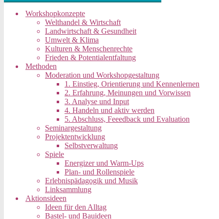
Workshopkonzepte
Welthandel & Wirtschaft
Landwirtschaft & Gesundheit
Umwelt & Klima
Kulturen & Menschenrechte
Frieden & Potentialentfaltung
Methoden
Moderation und Workshopgestaltung
1. Einstieg, Orientierung und Kennenlernen
2. Erfahrung, Meinungen und Vorwissen
3. Analyse und Input
4. Handeln und aktiv werden
5. Abschluss, Feeedback und Evaluation
Seminargestaltung
Projektentwicklung
Selbstverwaltung
Spiele
Energizer und Warm-Ups
Plan- und Rollenspiele
Erlebnispädagogik und Musik
Linksammlung
Aktionsideen
Ideen für den Alltag
Bastel- und Bauideen