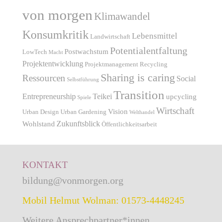
von morgen
Klimawandel
Konsumkritik
Lebensmittel
Landwirtschaft
Potentialentfaltung
Postwachstum
LowTech
Macht
Projektentwicklung
Projektmanagement
Recycling
Sharing is caring
Ressourcen
Social
Selbstführung
Transition
Entrepreneurship
Teikei
upcycling
Spiele
Wirtschaft
Vision
Urban Design
Urban Gardening
Welthandel
Zukunftsblick
Wohlstand
Öffentlichkeitsarbeit
KONTAKT
bildung@vonmorgen.org
Mobil Helmut Wolman: 01573-4448245
Weitere Ansprechpartner*innen