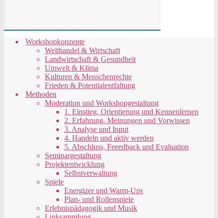
Workshopkonzepte
Welthandel & Wirtschaft
Landwirtschaft & Gesundheit
Umwelt & Klima
Kulturen & Menschenrechte
Frieden & Potentialentfaltung
Methoden
Moderation und Workshopgestaltung
1. Einstieg, Orientierung und Kennenlernen
2. Erfahrung, Meinungen und Vorwissen
3. Analyse und Input
4. Handeln und aktiv werden
5. Abschluss, Feeedback und Evaluation
Seminargestaltung
Projektentwicklung
Selbstverwaltung
Spiele
Energizer und Warm-Ups
Plan- und Rollenspiele
Erlebnispädagogik und Musik
Linksammlung