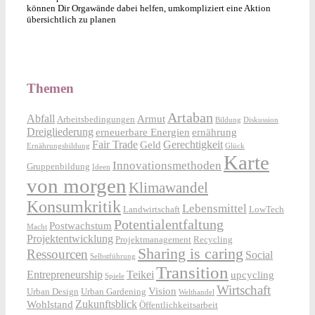
können Dir Orgawände dabei helfen, umkompliziert eine Aktion
übersichtlich zu planen
Themen
Artaban
Abfall
Armut
Arbeitsbedingungen
Bildung
Diskussion
Dreigliederung
erneuerbare Energien
ernährung
Fair Trade
Gerechtigkeit
Geld
Ernährungsbildung
Glück
Karte
Innovationsmethoden
Gruppenbildung
Ideen
von morgen
Klimawandel
Konsumkritik
Lebensmittel
Landwirtschaft
LowTech
Potentialentfaltung
Postwachstum
Macht
Projektentwicklung
Projektmanagement
Recycling
Sharing is caring
Ressourcen
Social
Selbstführung
Transition
Entrepreneurship
Teikei
upcycling
Spiele
Wirtschaft
Vision
Urban Design
Urban Gardening
Welthandel
Zukunftsblick
Wohlstand
Öffentlichkeitsarbeit