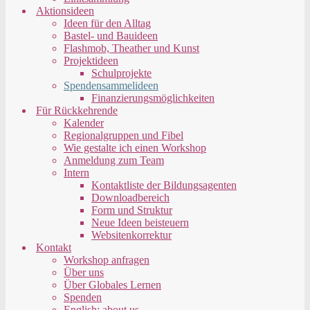
Aktionsideen
Ideen für den Alltag
Bastel- und Bauideen
Flashmob, Theather und Kunst
Projektideen
Schulprojekte
Spendensammelideen
Finanzierungsmöglichkeiten
Für Rückkehrende
Kalender
Regionalgruppen und Fibel
Wie gestalte ich einen Workshop
Anmeldung zum Team
Intern
Kontaktliste der Bildungsagenten
Downloadbereich
Form und Struktur
Neue Ideen beisteuern
Websitenkorrektur
Kontakt
Workshop anfragen
Über uns
Über Globales Lernen
Spenden
English: about us