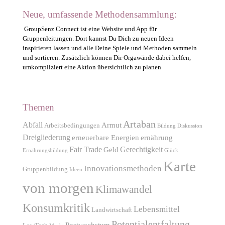
Neue, umfassende Methodensammlung:
GroupSenz Connect ist eine Website und App für
Gruppenleitungen. Dort kannst Du Dich zu neuen Ideen
inspirieren lassen und alle Deine Spiele und Methoden sammeln
und sortieren. Zusätzlich können Dir Orgawände dabei helfen,
umkompliziert eine Aktion übersichtlich zu planen
Themen
Artaban
Abfall
Armut
Arbeitsbedingungen
Bildung
Diskussion
Dreigliederung
erneuerbare Energien
ernährung
Fair Trade
Gerechtigkeit
Geld
Ernährungsbildung
Glück
Karte
Innovationsmethoden
Gruppenbildung
Ideen
von morgen
Klimawandel
Konsumkritik
Lebensmittel
Landwirtschaft
Potentialentfaltung
Postwachstum