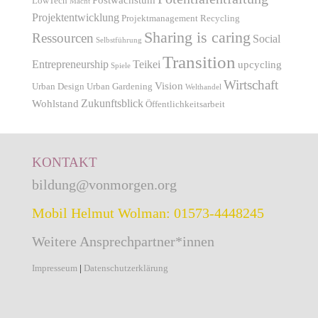
LowTech
Macht
Projektentwicklung
Projektmanagement
Recycling
Sharing is caring
Ressourcen
Social
Selbstführung
Transition
Entrepreneurship
Teikei
upcycling
Spiele
Wirtschaft
Vision
Urban Design
Urban Gardening
Welthandel
Zukunftsblick
Wohlstand
Öffentlichkeitsarbeit
KONTAKT
bildung@vonmorgen.org
Mobil Helmut Wolman: 01573-4448245
Weitere Ansprechpartner*innen
Impresseum
|
Datenschutzerklärung