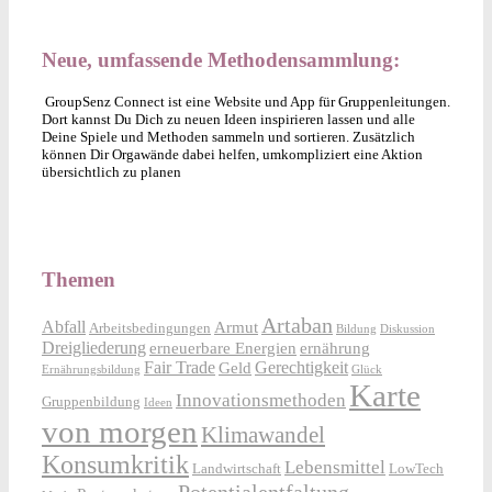
Neue, umfassende Methodensammlung:
GroupSenz Connect ist eine Website und App für Gruppenleitungen.
Dort kannst Du Dich zu neuen Ideen inspirieren lassen und alle
Deine Spiele und Methoden sammeln und sortieren. Zusätzlich
können Dir Orgawände dabei helfen, umkompliziert eine Aktion
übersichtlich zu planen
Themen
Artaban
Abfall
Armut
Arbeitsbedingungen
Bildung
Diskussion
Dreigliederung
erneuerbare Energien
ernährung
Fair Trade
Gerechtigkeit
Geld
Ernährungsbildung
Glück
Karte
Innovationsmethoden
Gruppenbildung
Ideen
von morgen
Klimawandel
Konsumkritik
Lebensmittel
Landwirtschaft
LowTech
Potentialentfaltung