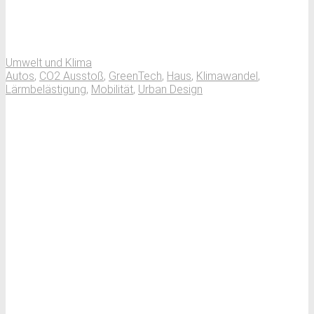
Umwelt und Klima
Autos
,
CO2 Ausstoß
,
GreenTech
,
Haus
,
Klimawandel
,
Lärmbelästigung
,
Mobilität
,
Urban Design