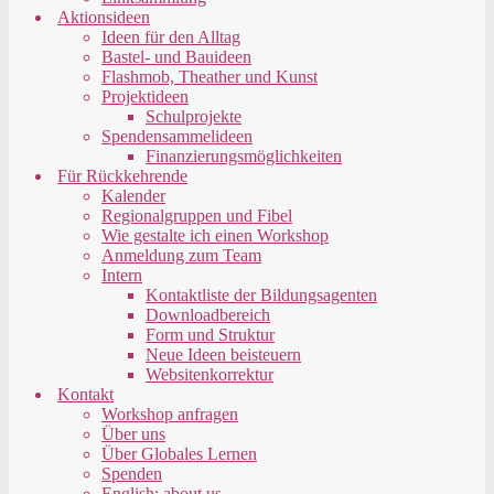
Aktionsideen
Ideen für den Alltag
Bastel- und Bauideen
Flashmob, Theather und Kunst
Projektideen
Schulprojekte
Spendensammelideen
Finanzierungsmöglichkeiten
Für Rückkehrende
Kalender
Regionalgruppen und Fibel
Wie gestalte ich einen Workshop
Anmeldung zum Team
Intern
Kontaktliste der Bildungsagenten
Downloadbereich
Form und Struktur
Neue Ideen beisteuern
Websitenkorrektur
Kontakt
Workshop anfragen
Über uns
Über Globales Lernen
Spenden
English: about us