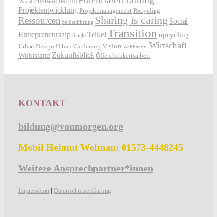
Postwachstum
Macht
Projektentwicklung
Projektmanagement
Recycling
Sharing is caring
Ressourcen
Social
Selbstführung
Transition
Entrepreneurship
Teikei
upcycling
Spiele
Wirtschaft
Vision
Urban Design
Urban Gardening
Welthandel
Zukunftsblick
Wohlstand
Öffentlichkeitsarbeit
KONTAKT
bildung@vonmorgen.org
Mobil Helmut Wolman: 01573-4448245
Weitere Ansprechpartner*innen
Impresseum
|
Datenschutzerklärung