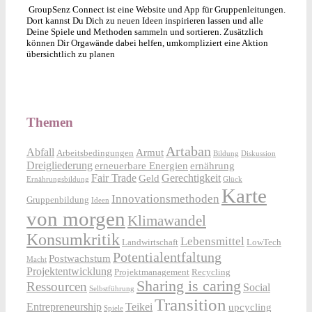
GroupSenz Connect ist eine Website und App für Gruppenleitungen.
Dort kannst Du Dich zu neuen Ideen inspirieren lassen und alle
Deine Spiele und Methoden sammeln und sortieren. Zusätzlich
können Dir Orgawände dabei helfen, umkompliziert eine Aktion
übersichtlich zu planen
Themen
Artaban
Abfall
Armut
Arbeitsbedingungen
Bildung
Diskussion
Dreigliederung
erneuerbare Energien
ernährung
Fair Trade
Gerechtigkeit
Geld
Ernährungsbildung
Glück
Karte
Innovationsmethoden
Gruppenbildung
Ideen
von morgen
Klimawandel
Konsumkritik
Lebensmittel
Landwirtschaft
LowTech
Potentialentfaltung
Postwachstum
Macht
Projektentwicklung
Projektmanagement
Recycling
Sharing is caring
Ressourcen
Social
Selbstführung
Transition
Entrepreneurship
Teikei
upcycling
Spiele