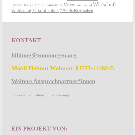
Wirtschaft
Vision
Urban Design
Urban Gardening
Welthandel
Zukunftsblick
Wohlstand
Öffentlichkeitsarbeit
KONTAKT
bildung@vonmorgen.org
Mobil Helmut Wolman: 01573-4448245
Weitere Ansprechpartner*innen
Impresseum
|
Datenschutzerklärung
EIN PROJEKT VON: