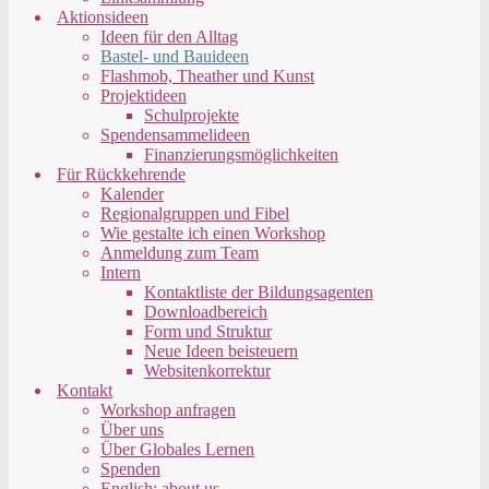
Aktionsideen
Ideen für den Alltag
Bastel- und Bauideen
Flashmob, Theather und Kunst
Projektideen
Schulprojekte
Spendensammelideen
Finanzierungsmöglichkeiten
Für Rückkehrende
Kalender
Regionalgruppen und Fibel
Wie gestalte ich einen Workshop
Anmeldung zum Team
Intern
Kontaktliste der Bildungsagenten
Downloadbereich
Form und Struktur
Neue Ideen beisteuern
Websitenkorrektur
Kontakt
Workshop anfragen
Über uns
Über Globales Lernen
Spenden
English: about us