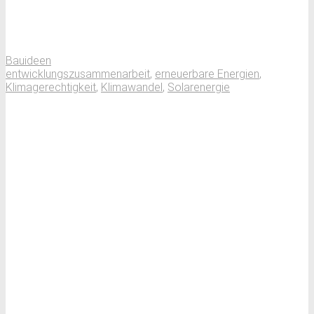
Bauideen
entwicklungszusammenarbeit
,
erneuerbare Energien
,
Klimagerechtigkeit
,
Klimawandel
,
Solarenergie