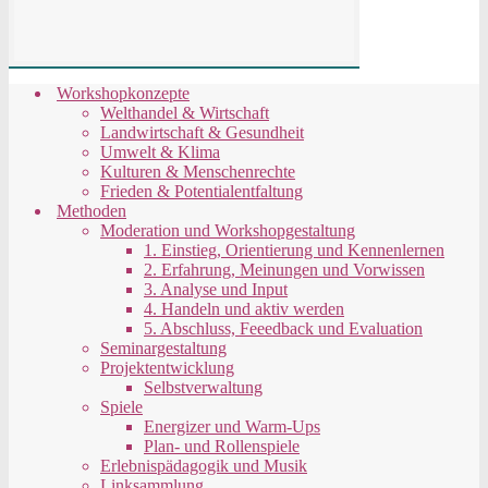
Workshopkonzepte
Welthandel & Wirtschaft
Landwirtschaft & Gesundheit
Umwelt & Klima
Kulturen & Menschenrechte
Frieden & Potentialentfaltung
Methoden
Moderation und Workshopgestaltung
1. Einstieg, Orientierung und Kennenlernen
2. Erfahrung, Meinungen und Vorwissen
3. Analyse und Input
4. Handeln und aktiv werden
5. Abschluss, Feeedback und Evaluation
Seminargestaltung
Projektentwicklung
Selbstverwaltung
Spiele
Energizer und Warm-Ups
Plan- und Rollenspiele
Erlebnispädagogik und Musik
Linksammlung