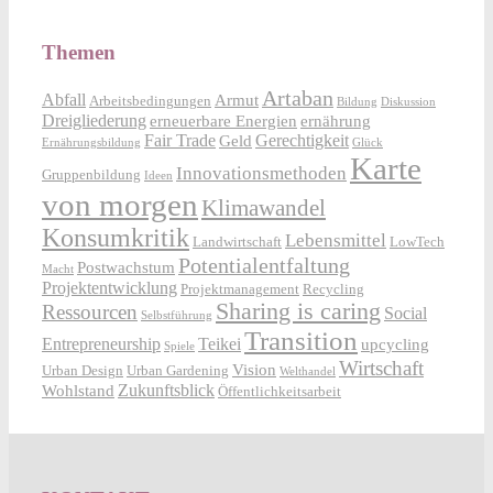
Themen
Artaban
Abfall
Armut
Arbeitsbedingungen
Bildung
Diskussion
Dreigliederung
erneuerbare Energien
ernährung
Fair Trade
Gerechtigkeit
Geld
Ernährungsbildung
Glück
Karte
Innovationsmethoden
Gruppenbildung
Ideen
von morgen
Klimawandel
Konsumkritik
Lebensmittel
Landwirtschaft
LowTech
Potentialentfaltung
Postwachstum
Macht
Projektentwicklung
Projektmanagement
Recycling
Sharing is caring
Ressourcen
Social
Selbstführung
Transition
Entrepreneurship
Teikei
upcycling
Spiele
Wirtschaft
Vision
Urban Design
Urban Gardening
Welthandel
Zukunftsblick
Wohlstand
Öffentlichkeitsarbeit