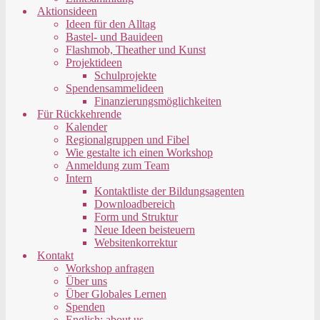
Aktionsideen
Ideen für den Alltag
Bastel- und Bauideen
Flashmob, Theather und Kunst
Projektideen
Schulprojekte
Spendensammelideen
Finanzierungsmöglichkeiten
Für Rückkehrende
Kalender
Regionalgruppen und Fibel
Wie gestalte ich einen Workshop
Anmeldung zum Team
Intern
Kontaktliste der Bildungsagenten
Downloadbereich
Form und Struktur
Neue Ideen beisteuern
Websitenkorrektur
Kontakt
Workshop anfragen
Über uns
Über Globales Lernen
Spenden
English: about us