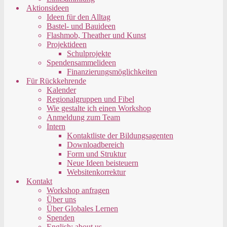
Aktionsideen
Ideen für den Alltag
Bastel- und Bauideen
Flashmob, Theather und Kunst
Projektideen
Schulprojekte
Spendensammelideen
Finanzierungsmöglichkeiten
Für Rückkehrende
Kalender
Regionalgruppen und Fibel
Wie gestalte ich einen Workshop
Anmeldung zum Team
Intern
Kontaktliste der Bildungsagenten
Downloadbereich
Form und Struktur
Neue Ideen beisteuern
Websitenkorrektur
Kontakt
Workshop anfragen
Über uns
Über Globales Lernen
Spenden
English: about us