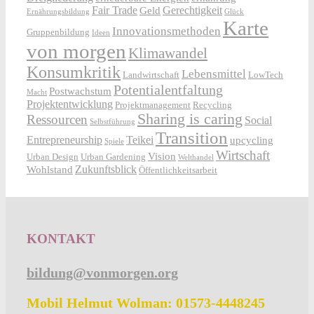
Fair Trade
Gerechtigkeit
Geld
Ernährungsbildung
Glück
Karte
Innovationsmethoden
Gruppenbildung
Ideen
von morgen
Klimawandel
Konsumkritik
Lebensmittel
Landwirtschaft
LowTech
Potentialentfaltung
Postwachstum
Macht
Projektentwicklung
Projektmanagement
Recycling
Sharing is caring
Ressourcen
Social
Selbstführung
Transition
Entrepreneurship
Teikei
upcycling
Spiele
Wirtschaft
Vision
Urban Design
Urban Gardening
Welthandel
Zukunftsblick
Wohlstand
Öffentlichkeitsarbeit
KONTAKT
bildung@vonmorgen.org
Mobil Helmut Wolman: 01573-4448245