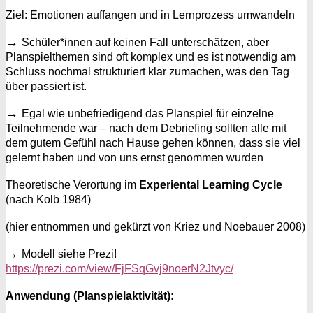
Ziel: Emotionen auffangen und in Lernprozess umwandeln
→
Schüler*innen auf keinen Fall unterschätzen, aber
Planspielthemen sind oft komplex und es ist notwendig am
Schluss nochmal strukturiert klar zumachen, was den Tag
über passiert ist.
→
Egal wie unbefriedigend das Planspiel für einzelne
Teilnehmende war – nach dem Debriefing sollten alle mit
dem gutem Gefühl nach Hause gehen können, dass sie viel
gelernt haben und von uns ernst genommen wurden
Theoretische Verortung im
Experiental Learning Cycle
(nach Kolb 1984)
(hier entnommen und gekürzt von Kriez und Noebauer 2008)
→
Modell siehe Prezi!
https://prezi.com/view/FjFSqGvj9noerN2Jtvyc/
Anwendung
(Planspielaktivität):