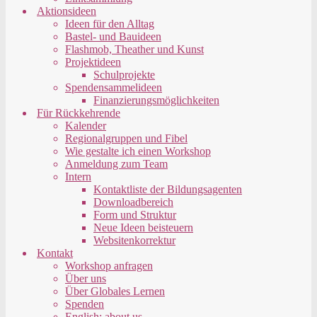
Aktionsideen
Ideen für den Alltag
Bastel- und Bauideen
Flashmob, Theather und Kunst
Projektideen
Schulprojekte
Spendensammelideen
Finanzierungsmöglichkeiten
Für Rückkehrende
Kalender
Regionalgruppen und Fibel
Wie gestalte ich einen Workshop
Anmeldung zum Team
Intern
Kontaktliste der Bildungsagenten
Downloadbereich
Form und Struktur
Neue Ideen beisteuern
Websitenkorrektur
Kontakt
Workshop anfragen
Über uns
Über Globales Lernen
Spenden
English: about us