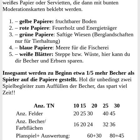
weißes Papier oder Servietten, die dann mit bunten
Moderationskarten beklebt werden.
–
gelbe Papiere:
fruchtbarer Boden
–
rote Papiere
: Feuerholz und Energieträger
–
grüne Papiere
: Saftige Wiesen (Berglandschaften
nur für Tierhaltung)
–
blaue Papiere
: Meere für die Fischerei
–
weiße Blätter:
Steppe bzw. Wüste, hier kann du
dir Becher und Erbsen sparen.
Insegsamt werden zu Beginn etwa 1/5 mehr Becher als
Spieler auf die Papiere gestellt.
Hol dir unbedingt zwei
Spielbegleiter zum Auffüllen der Becher, das spart viel
Zeit!!
Anz. TN
10
15
20
25
30
Anz. Felder
20
25
30
40
45
Anz. Becher/
16
20
24
32
36
Farbflächen
Planspiel+ Auswertung:
60+30
80+45