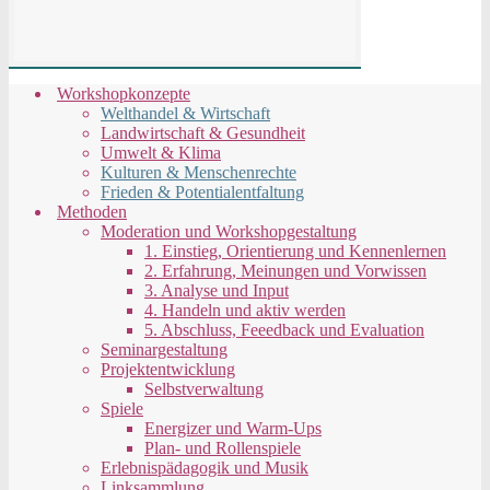
Workshopkonzepte
Welthandel & Wirtschaft
Landwirtschaft & Gesundheit
Umwelt & Klima
Kulturen & Menschenrechte
Frieden & Potentialentfaltung
Methoden
Moderation und Workshopgestaltung
1. Einstieg, Orientierung und Kennenlernen
2. Erfahrung, Meinungen und Vorwissen
3. Analyse und Input
4. Handeln und aktiv werden
5. Abschluss, Feeedback und Evaluation
Seminargestaltung
Projektentwicklung
Selbstverwaltung
Spiele
Energizer und Warm-Ups
Plan- und Rollenspiele
Erlebnispädagogik und Musik
Linksammlung