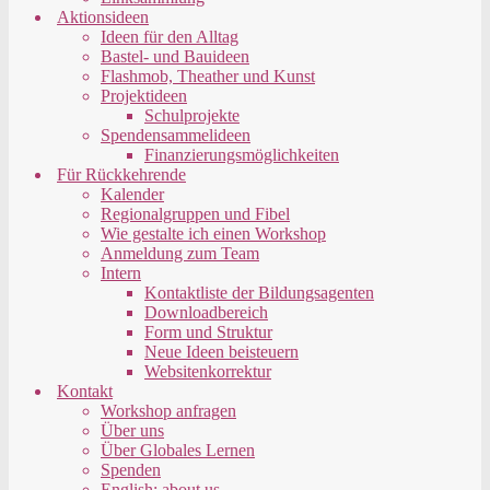
Aktionsideen
Ideen für den Alltag
Bastel- und Bauideen
Flashmob, Theather und Kunst
Projektideen
Schulprojekte
Spendensammelideen
Finanzierungsmöglichkeiten
Für Rückkehrende
Kalender
Regionalgruppen und Fibel
Wie gestalte ich einen Workshop
Anmeldung zum Team
Intern
Kontaktliste der Bildungsagenten
Downloadbereich
Form und Struktur
Neue Ideen beisteuern
Websitenkorrektur
Kontakt
Workshop anfragen
Über uns
Über Globales Lernen
Spenden
English: about us